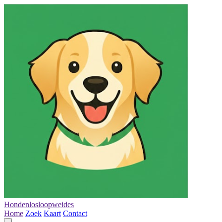
Hondenlosloopweides
Home
Zoek
Kaart
Contact