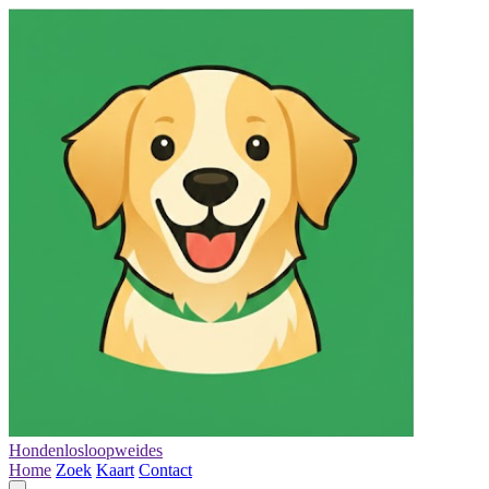
Hondenlosloopweides
Home
Zoek
Kaart
Contact