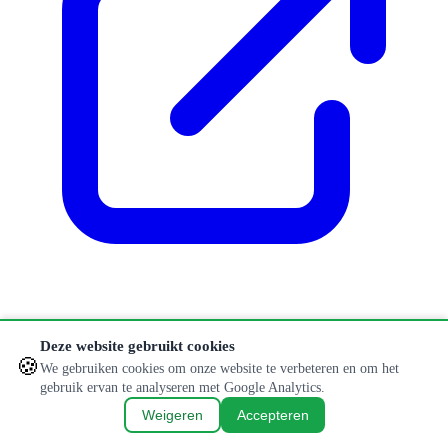
Klopt er iets niet of is informatie verouderd?
Deze website gebruikt cookies
🍪
Aanpassing doorgeven
We gebruiken cookies om onze website te verbeteren en om het
gebruik ervan te analyseren met Google Analytics.
© 2026 Hondenlosloopweides. Alle rechten voorbehouden.
Weigeren
Accepteren
Privacybeleid