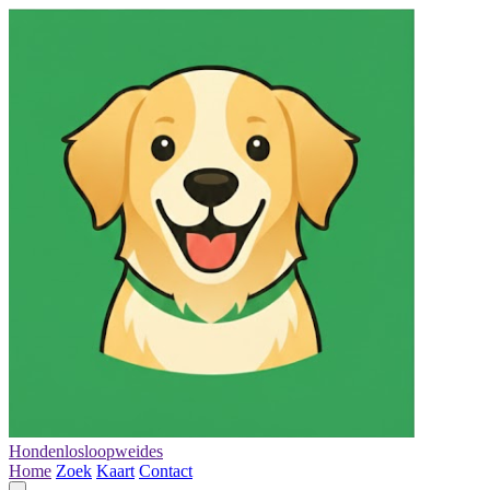
Hondenlosloopweides
Home
Zoek
Kaart
Contact