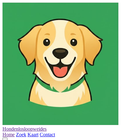
Hondenlosloopweides
Home
Zoek
Kaart
Contact