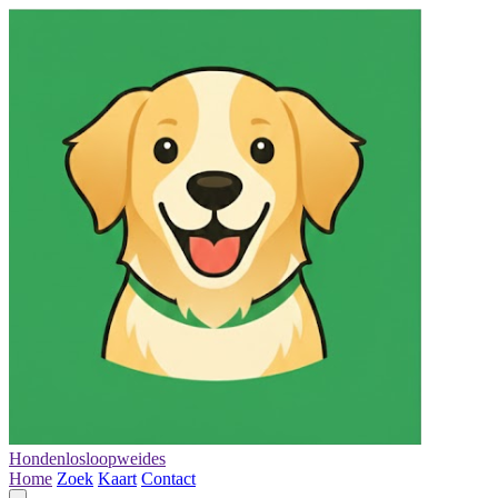
Hondenlosloopweides
Home
Zoek
Kaart
Contact