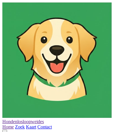
Hondenlosloopweides
Home
Zoek
Kaart
Contact