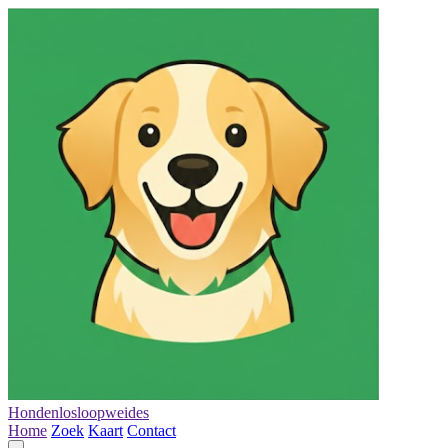
Hondenlosloopweides
Home
Zoek
Kaart
Contact