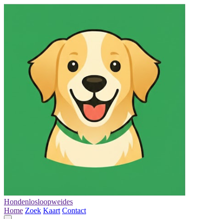
Hondenlosloopweides
Home
Zoek
Kaart
Contact