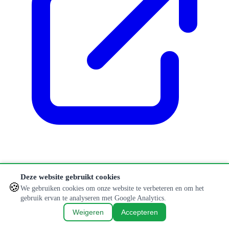
Klopt er iets niet of is informatie verouderd?
Deze website gebruikt cookies
🍪
Aanpassing doorgeven
We gebruiken cookies om onze website te verbeteren en om het
gebruik ervan te analyseren met Google Analytics.
© 2026 Hondenlosloopweides. Alle rechten voorbehouden.
Weigeren
Accepteren
Privacybeleid