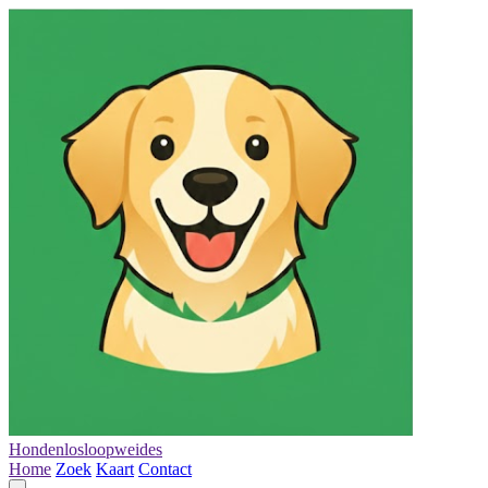
Hondenlosloopweides
Home
Zoek
Kaart
Contact