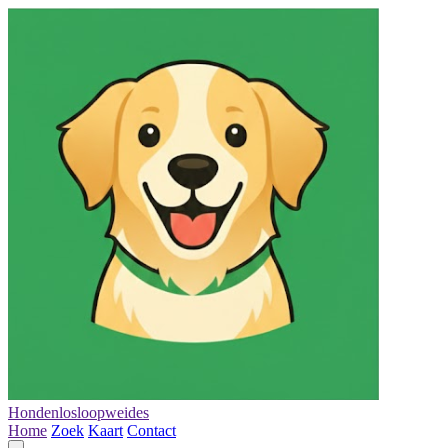
Hondenlosloopweides
Home
Zoek
Kaart
Contact