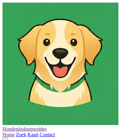
Hondenlosloopweides
Home
Zoek
Kaart
Contact