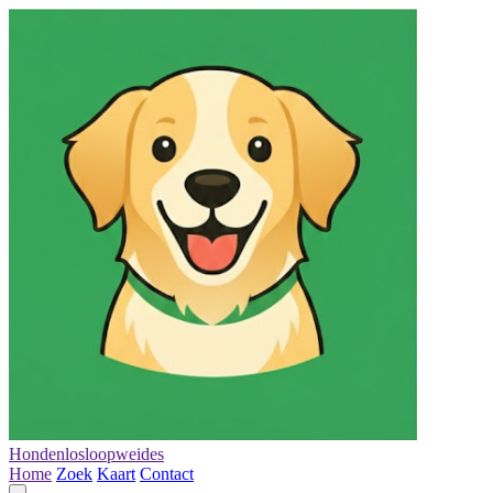
Hondenlosloopweides
Home
Zoek
Kaart
Contact