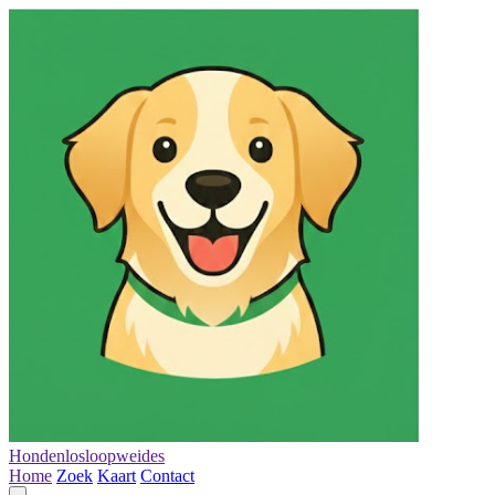
Hondenlosloopweides
Home
Zoek
Kaart
Contact