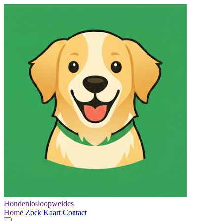
Hondenlosloopweides
Home
Zoek
Kaart
Contact