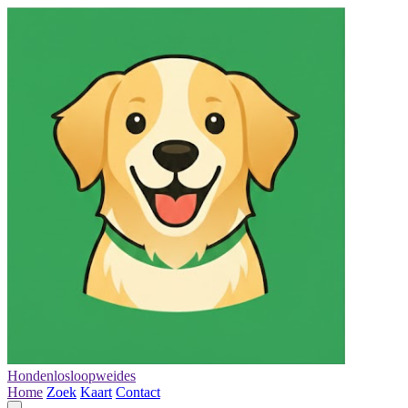
Hondenlosloopweides
Home
Zoek
Kaart
Contact