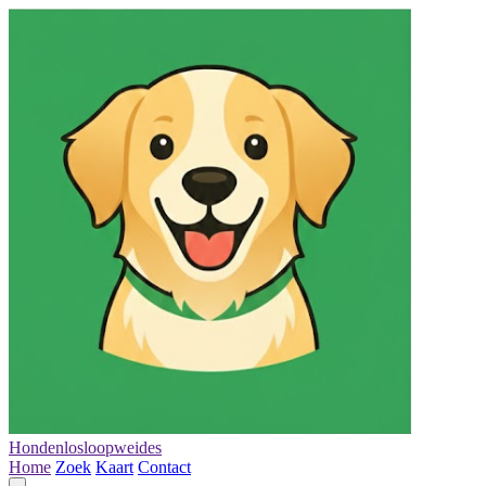
Hondenlosloopweides
Home
Zoek
Kaart
Contact