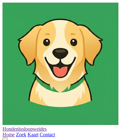
Hondenlosloopweides
Home
Zoek
Kaart
Contact