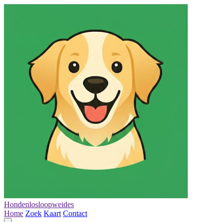
Hondenlosloopweides
Home
Zoek
Kaart
Contact