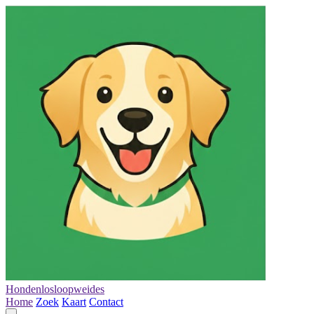
Hondenlosloopweides
Home
Zoek
Kaart
Contact