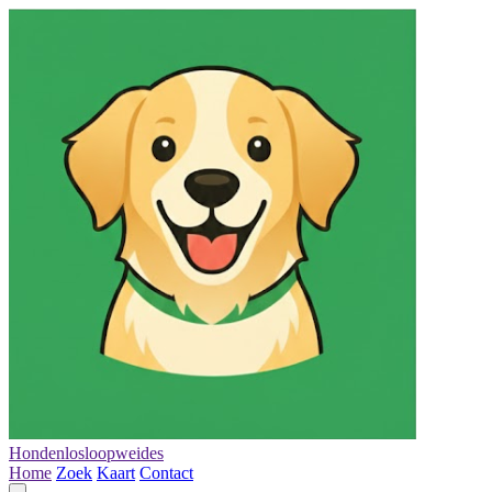
Hondenlosloopweides
Home
Zoek
Kaart
Contact