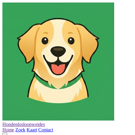
Hondenlosloopweides
Home
Zoek
Kaart
Contact