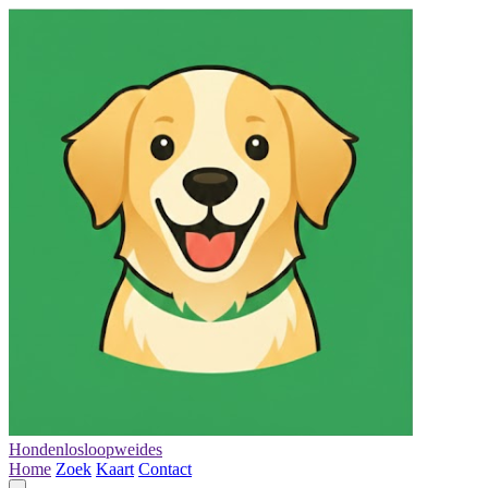
Hondenlosloopweides
Home
Zoek
Kaart
Contact