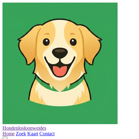
Hondenlosloopweides
Home
Zoek
Kaart
Contact