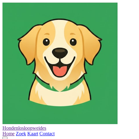
Hondenlosloopweides
Home
Zoek
Kaart
Contact