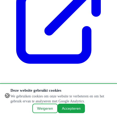
Klopt er iets niet of is informatie verouderd?
Deze website gebruikt cookies
🍪
Aanpassing doorgeven
We gebruiken cookies om onze website te verbeteren en om het
gebruik ervan te analyseren met Google Analytics.
© 2026 Hondenlosloopweides. Alle rechten voorbehouden.
Weigeren
Accepteren
Privacybeleid