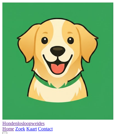
Hondenlosloopweides
Home
Zoek
Kaart
Contact