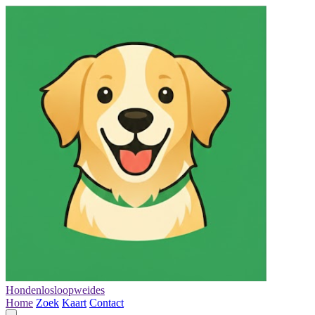
Hondenlosloopweides
Home
Zoek
Kaart
Contact