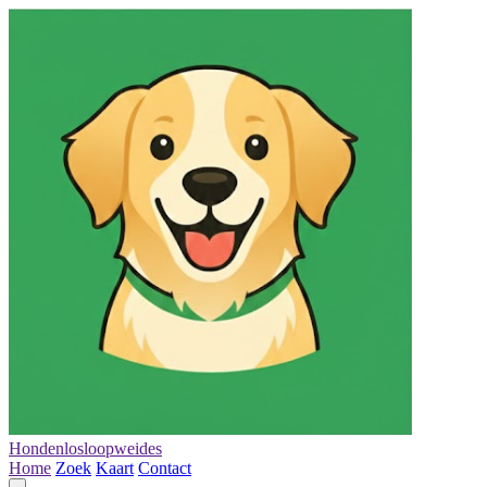
Hondenlosloopweides
Home
Zoek
Kaart
Contact