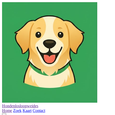
Hondenlosloopweides
Home
Zoek
Kaart
Contact